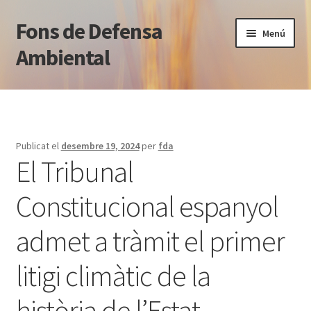
Fons de Defensa
Salta
Vés
Menú
a
al
Ambiental
navegació
contingut
Què fem
Qui som
Publicat el
desembre 19, 2024
per
fda
El Tribunal
Notícies
Constitucional espanyol
Blog jurídic
admet a tràmit el primer
Normativa
litigi climàtic de la
Transparència
història de l’Estat
Contacte