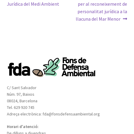
d'entrades
Jurídica del Medi Ambient
per al reconeixement de
personalitat jurídica a la
llacuna del Mar Menor
C/ Sant Salvador
Núm. 97, Baixos
08024, Barcelona
Tel. 629 920 745
Adreça electrònica: fda@fonsdefensaambiental.org
Horari d'atenció:
De dilluns a divendres