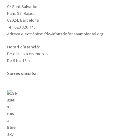
de
C/ Sant Salvador
Barcelona
Núm. 97, Baixos
08024, Barcelona
Tel. 629 920 745
Adreça electrònica: fda@fonsdefensaambiental.org
Horari d'atenció:
De dilluns a divendres
De 9 h a 18 h
Xarxes socials: