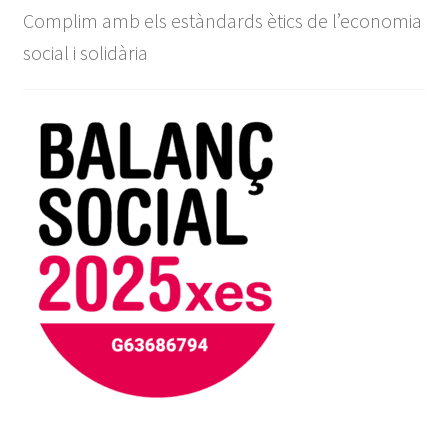
Complim amb els estàndards ètics de l’economia
social i solidària