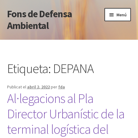
Fons de Defensa
Salta
Vés
Menú
a
al
Ambiental
navegació
contingut
Què fem
Qui som
Etiqueta:
DEPANA
Notícies
Publicat el
abril 2, 2022
per
fda
Blog jurídic
Al·legacions al Pla
Normativa
Director Urbanístic de la
Transparència
terminal logística del
Contacte