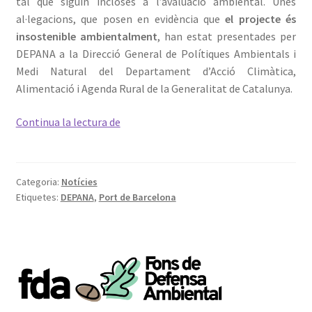
tal que siguin incloses a l’avaluació ambiental. Unes
al·legacions, que posen en evidència que
el projecte és
insostenible ambientalment
, han estat presentades per
DEPANA a la Direcció General de Polítiques Ambientals i
Medi Natural del Departament d’Acció Climàtica,
Alimentació i Agenda Rural de la Generalitat de Catalunya.
Al·legacions
Continua la lectura de
al
Pla
Director
Categoria:
Notícies
Urbanístic
Etiquetes:
DEPANA
,
Port de Barcelona
de
la
terminal
logística
del
Port