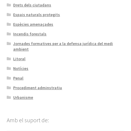
Drets dels ciutadans
Espais naturals protegits
Espècies amenaçades
Incendis forestals
Jornades formatives per a la defensa jurídica del medi
ambient
Litoral
Notícies
Penal
Procediment adminstratiu
Urbanisme
Amb el suport de: