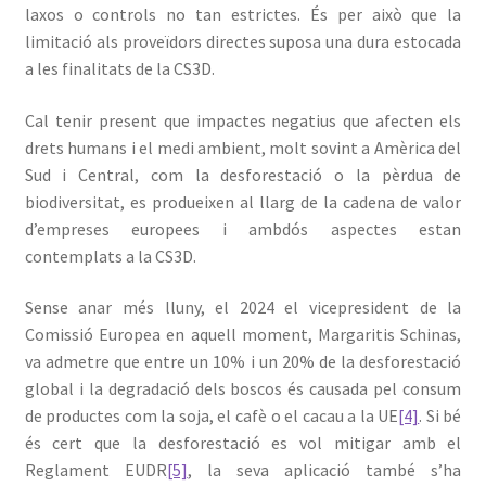
laxos o controls no tan estrictes. És per això que la
limitació als proveïdors directes suposa una dura estocada
a les finalitats de la CS3D.
Cal tenir present que impactes negatius que afecten els
drets humans i el medi ambient, molt sovint a Amèrica del
Sud i Central, com la desforestació o la pèrdua de
biodiversitat, es produeixen al llarg de la cadena de valor
d’empreses europees i ambdós aspectes estan
contemplats a la CS3D.
Sense anar més lluny, el 2024 el vicepresident de la
Comissió Europea en aquell moment, Margaritis Schinas,
va admetre que entre un 10% i un 20% de la desforestació
global i la degradació dels boscos és causada pel consum
de productes com la soja, el cafè o el cacau a la UE
[4]
. Si bé
és cert que la desforestació es vol mitigar amb el
Reglament EUDR
[5]
, la seva aplicació també s’ha