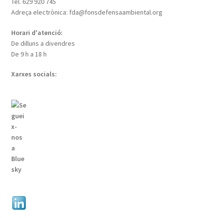
Tel. 629 920 745
Adreça electrònica: fda@fonsdefensaambiental.org
Horari d'atenció:
De dilluns a divendres
De 9 h a 18 h
Xarxes socials: