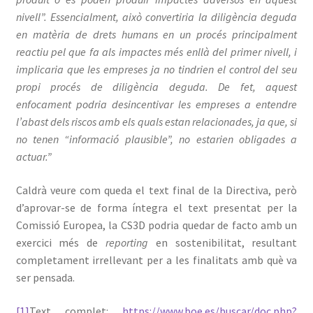
nivell”. Essencialment, això convertiria la diligència deguda
en matèria de drets humans en un procés principalment
reactiu pel que fa als impactes més enllà del primer nivell, i
implicaria que les empreses ja no tindrien el control del seu
propi procés de diligència deguda. De fet, aquest
enfocament podria desincentivar les empreses a entendre
l’abast dels riscos amb els quals estan relacionades, ja que, si
no tenen “informació plausible”, no estarien obligades a
actuar.”
Caldrà veure com queda el text final de la Directiva, però
d’aprovar-se de forma íntegra el text presentat per la
Comissió Europea, la CS3D podria quedar de facto amb un
exercici més de
reporting
en sostenibilitat, resultant
completament irrellevant per a les finalitats amb què va
ser pensada.
[1]
Text complet:
https://www.boe.es/buscar/doc.php?