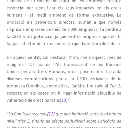
L’anàlisi de la cadena de valor de les empreses resulta
essencial per identificar els seus impactes en els drets
humans i el medi ambient de forma exhaustiva. La
limitació als proveïdors directes, sumat a què només
s’aplica a empreses de més de 1.000 empleats, fa perdre a
la CS3D molt potencial, ja que moltes empreses que els hi
hagués afectat de forma indirecta quedaran fora de l’abast.
En aquest sentit, cal destacar l’Informe d’aquest mes de
maig de L’Oficina de l’Alt Comissariat de les Nacions
Unides per als Drets Humans, on es posen sobre la taula
diverses complicacions per a la CS3D derivades de la
proposta Òmnibus, entre elles, l’anàlisi limitada al
Tier 1,
excepte en els casos on hi hagi informació plausible de
vulneració de drets humans
[10]
:
“La Comissió reconeix
[11]
que una limitació estricta al primer
nivell (tier 1) tindria un efecte perjudicial sobre l’eficàcia de
la diligència deguda, ja que els principals riscos per als drets