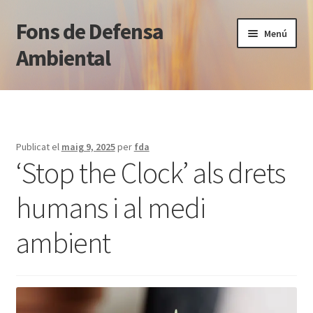
Fons de Defensa
Salta
Vés
Menú
a
al
Ambiental
navegació
contingut
Què fem
Qui som
Publicat el
maig 9, 2025
per
fda
‘Stop the Clock’ als drets
Notícies
humans i al medi
Blog jurídic
ambient
Normativa
Transparència
Contacte