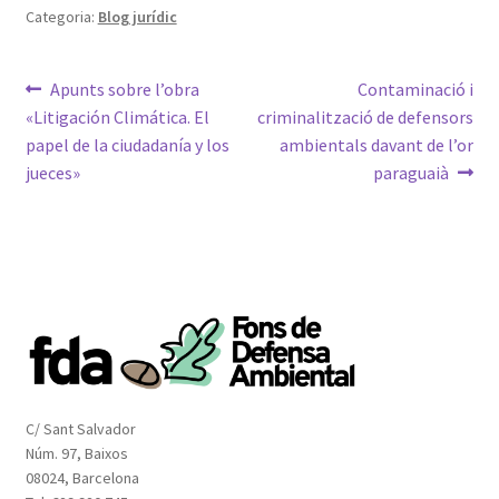
Categoria:
Blog jurídic
Navegació
Entrada
Pròxima
Apunts sobre l’obra
Contaminació i
anterior:
entrada:
«Litigación Climática. El
criminalització de defensors
d'entrades
papel de la ciudadanía y los
ambientals davant de l’or
jueces»
paraguaià
C/ Sant Salvador
Núm. 97, Baixos
08024, Barcelona