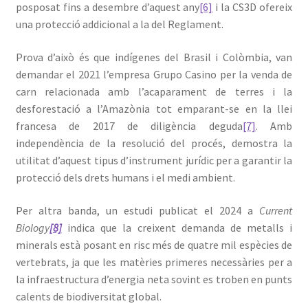
posposat fins a desembre d’aquest any
[6]
i la CS3D ofereix
una protecció addicional a la del Reglament.
Prova d’això és que indígenes del Brasil i Colòmbia, van
demandar el 2021 l’empresa Grupo Casino per la venda de
carn relacionada amb l’acaparament de terres i la
desforestació a l’Amazònia tot emparant-se en la llei
francesa de 2017 de diligència deguda
[7]
. Amb
independència de la resolució del procés, demostra la
utilitat d’aquest tipus d’instrument jurídic per a garantir la
protecció dels drets humans i el medi ambient.
Per altra banda, un estudi publicat el 2024 a
Current
Biology
[8]
indica que la creixent demanda de metalls i
minerals està posant en risc més de quatre mil espècies de
vertebrats, ja que les matèries primeres necessàries per a
la infraestructura d’energia neta sovint es troben en punts
calents de biodiversitat global.