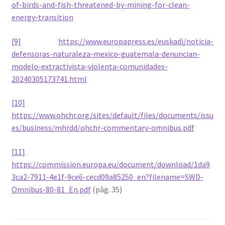
of-birds-and-fish-threatened-by-mining-for-clean-
energy-transition
[9]
https://www.europapress.es/euskadi/noticia-
defensoras-naturaleza-mexico-guatemala-denuncian-
modelo-extractivista-violenta-comunidades-
20240305173741.html
[10]
https://www.ohchr.org/sites/default/files/documents/issu
es/business/mhrdd/ohchr-commentary-omnibus.pdf
[11]
https://commission.europa.eu/document/download/1da9
3ca2-7911-4e1f-9ce6-cecd09a85250_en?filename=SWD-
Omnibus-80-81_En.pdf
(pàg. 35)