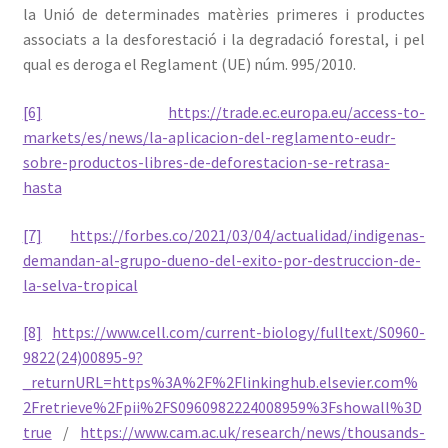
la Unió de determinades matèries primeres i productes
associats a la desforestació i la degradació forestal, i pel
qual es deroga el Reglament (UE) núm. 995/2010.
[6]
https://trade.ec.europa.eu/access-to-
markets/es/news/la-aplicacion-del-reglamento-eudr-
sobre-productos-libres-de-deforestacion-se-retrasa-
hasta
[7]
https://forbes.co/2021/03/04/actualidad/indigenas-
demandan-al-grupo-dueno-del-exito-por-destruccion-de-
la-selva-tropical
[8]
https://www.cell.com/current-biology/fulltext/S0960-
9822(24)00895-9?
_returnURL=https%3A%2F%2Flinkinghub.elsevier.com%
2Fretrieve%2Fpii%2FS0960982224008959%3Fshowall%3D
true
/
https://www.cam.ac.uk/research/news/thousands-