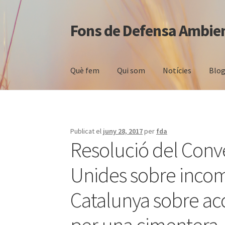
Fons de Defensa Ambie
Salta
Vés
a
al
navegació
contingut
Què fem
Qui som
Notícies
Blog
Publicat el
juny 28, 2017
per
fda
Resolució del Conv
Unides sobre incom
Catalunya sobre acc