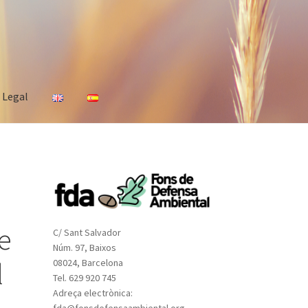
s Legal
e
C/ Sant Salvador
Núm. 97, Baixos
l
08024, Barcelona
Tel. 629 920 745
Adreça electrònica:
fda@fonsdefensaambiental.org