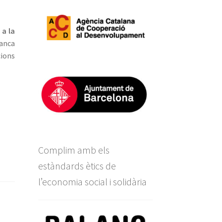
 a la
manca
cions
Complim amb els
estàndards ètics de
l’economia social i solidària