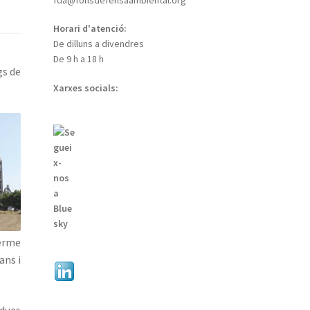
Horari d'atenció:
De dilluns a divendres
De 9 h a 18 h
gs de
Xarxes socials:
erme
ans i
 dues