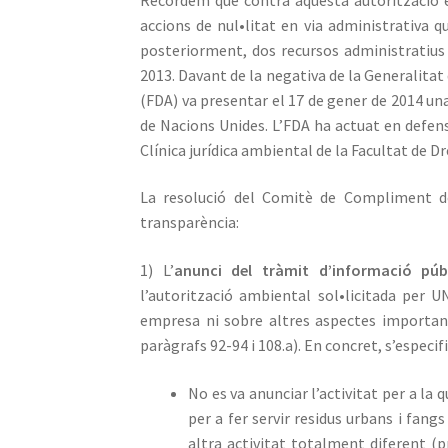
accions de nul•litat en via administrativa 
posteriorment, dos recursos administratius
2013. Davant de la negativa de la Generalitat 
(FDA) va presentar el 17 de gener de 2014 u
de Nacions Unides. L’FDA ha actuat en defens
Clínica jurídica ambiental de la Facultat de D
La resolució del Comitè de Compliment dec
transparència:
1) L’
anunci del tràmit d’informació púb
l’autorització ambiental sol•licitada per
empresa ni sobre altres aspectes importants 
paràgrafs 92-94 i 108.a). En concret, s’especi
No es va anunciar l’activitat per a la
per a fer servir residus urbans i fang
altra activitat totalment diferent (pr