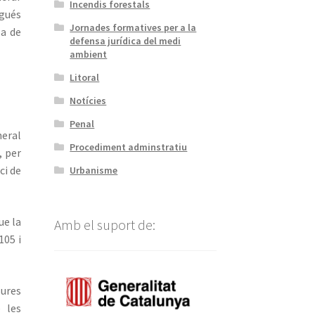
Incendis forestals
igués
Jornades formatives per a la
la de
defensa jurídica del medi
ambient
Litoral
Notícies
Penal
neral
Procediment adminstratiu
, per
ci de
Urbanisme
ue la
Amb el suport de:
105 i
sures
e les