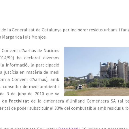
ó de la Generalitat de Catalunya per incinerar residus urbans i fan
 Margarida i els Monjos.
 Conveni d’Aarhus de Nacions
14/99) ha declarat diversos
a informació, la participació
 la justícia en matèria de medi
om a Conveni d’Aarhus), amb
rs conseller de medi ambient i
 de 3 de juny de 2010 que va
de l’activitat
de la cimentera d’Uniland Cementera SA (al t
er tal de poder substituir el 33% del combustible amb residus urb
l grup ecologista Col•lectiu
Bosc Verd
i 16 veïns van presentar