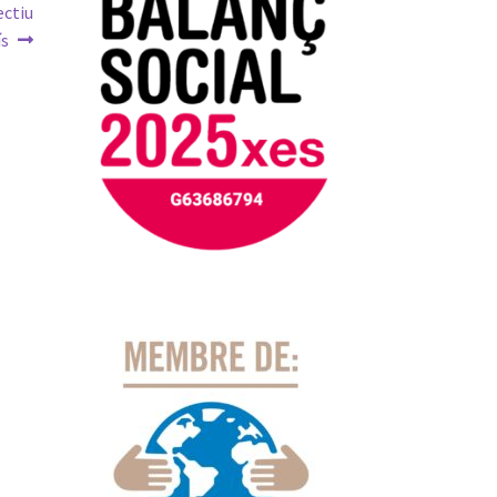
ectiu
ís