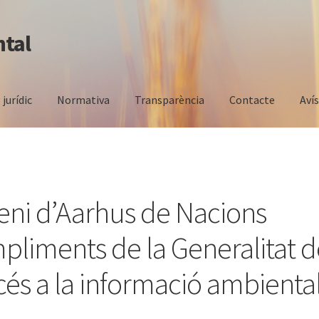
ntal
 jurídic
Normativa
Transparència
Contacte
Aví
eni d’Aarhus de Nacions
pliments de la Generalitat d
és a la informació ambienta