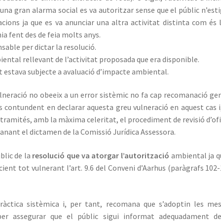
una gran alarma social es va autoritzar sense que el públic n’est
cions ja que es va anunciar una altra activitat distinta com és 
a fent des de feia molts anys.
sable per dictar la resolució.
iental rellevant de l’activitat proposada que era disponible.
at estava subjecte a avaluació d’impacte ambiental.
neració no obeeix a un error sistèmic no fa cap recomanació ge
s contundent en declarar aquesta greu vulneració en aquest cas i
tramités, amb la màxima celeritat, el procediment de revisió d’ofi
manant el dictamen de la Comissió Jurídica Assessora.
blic de la
resolució que va atorgar l’autorització
ambiental ja q
cient tot vulnerant l’art. 9.6 del Conveni d’Aarhus (paràgrafs 102-
ràctica sistèmica i, per tant, recomana que s’adoptin les me
s per assegurar que el públic sigui informat adequadament d