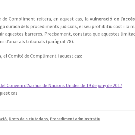
è de Compliment reitera, en aquest cas, la
vulneració de l’accés
rga durada dels procediments judicials, el seu prohibitiu cost i la 
ir aquestes barreres. Precisament, constata que aquestes limita
ïns d’anar als tribunals (paràgraf 78).
, el Comité de Compliment i aquest cas:
l Conveni d’Aarhus de Nacions Unides de 19 de juny de 2017
quest cas
ció
,
Drets dels ciutadans
,
Procediment adminstratiu