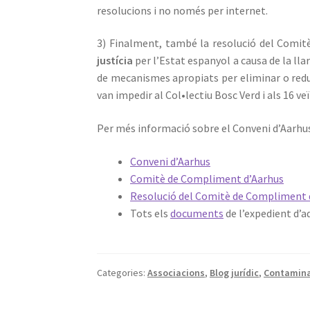
resolucions i no només per internet.
3) Finalment, també la resolució del Comit
justícia
per l’Estat espanyol a causa de la lla
de mecanismes apropiats per eliminar o redu
van impedir al Col•lectiu Bosc Verd i als 16 ve
Per més informació sobre el Conveni d’Aarhus
Conveni d’Aarhus
Comitè de Compliment d’Aarhus
Resolució del Comitè de Compliment de
Tots els
documents
de l’expedient d’a
Categories:
Associacions
,
Blog jurídic
,
Contamina