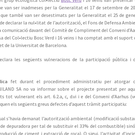
que van ser inadmeses per la Generalitat el 17 de setembre de 20
 que també van ser desestimats per la Generalitat el 25 de gen
de declarar la nul•litat de l’autorització, el Fons de Defensa Ambi
na comunicació davant del Comitè de Compliment del Conveni d’A
a del Col•lectiu Bosc Verd i 16 veïns i ha comptat amb el suport 
ret de la Universitat de Barcelona.
lara les següents vulneracions de la participació pública i 
lica
fet durant el procediment administratiu per atorgar 
 UNILAND SA no va informar sobre el projecte presentat per aq
tot vulnerant els art. 6.2.a, c, d.vi i e del Conveni d’Aarhus (
fiquen els següents greus defectes d’aquest tràmit participatiu:
 qual s’havia demanat l’autorització ambiental (modificació substa
s de depuradora per tal de substituir el 33% del combustible) sin
oducció de ciment i extracció de roca). O sigui, l’activitat d’inci