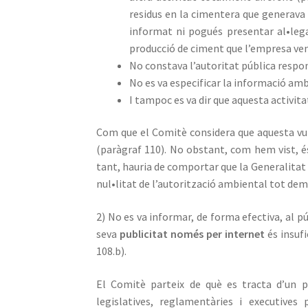
residus en la cimentera que generava 
informat ni pogués presentar al•lega
producció de ciment que l’empresa veni
No constava l’autoritat pública respon
No es va especificar la informació amb
I tampoc es va dir que aquesta activit
Com que el Comitè considera que aquesta vul
(paràgraf 110). No obstant, com hem vist, é
tant, hauria de comportar que la Generalitat 
nul•litat de l’autorització ambiental tot de
2) No es va informar, de forma efectiva, al pú
seva
publicitat només per internet
és insufi
108.b).
El Comitè parteix de què es tracta d’un p
legislatives, reglamentàries i executive