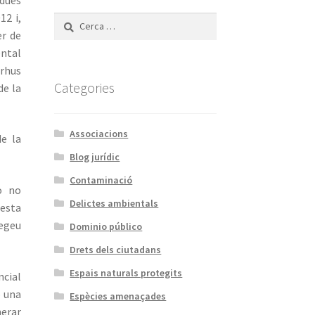
12 i,
Cerca:
er de
ental
arhus
Categories
de la
Associacions
de la
Blog jurídic
Contaminació
o no
Delictes ambientals
uesta
vegeu
Dominio público
Drets dels ciutadans
Espais naturals protegits
ncial
ó una
Espècies amenaçades
nerar