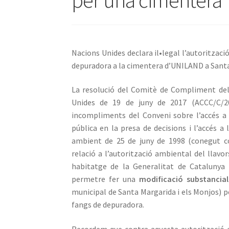
per una cimentera
Nacions Unides declara il•legal l’autoritzaci
depuradora a la cimentera d’UNILAND a Santa
La resolució del Comitè de Compliment del
Unides de 19 de juny de 2017 (ACCC/C/20
incompliments del Conveni sobre l’accés a l
pública en la presa de decisions i l’accés a
ambient de 25 de juny de 1998 (conegut c
relació a l’autorització ambiental del llavo
habitatge de la Generalitat de Catalunya
permetre fer una
modificació substancial 
municipal de Santa Margarida i els Monjos) p
fangs de depuradora.
Recordem que contra aquesta autorització e