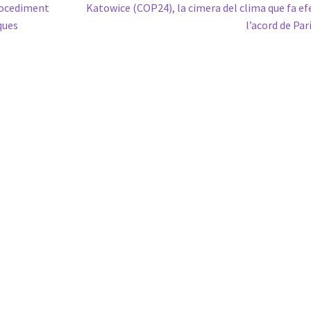
Pròxima
Procediment
Katowice (COP24), la cimera del clima que fa ef
entrada:
ques
l’acord de Par