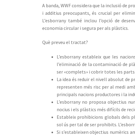
A banda, WWF considera que la inclusió de pro
i additius preocupants, és crucial per elim
L’esborrany també inclou l’opció de desen
economia circular i segura per als plàstics.
Què preveu el tractat?
L’esborrany estableix que les nacion
l’eliminació de la contaminació de plàs
ser «complets» i cobrir totes les parts 
La idea és reduir el nivell absolut de 
representen més risc per al medi ambi
principals nacions productores i la in
L’esborrany no proposa objectius num
nocius i els plàstics més difícils de r
Estableix prohibicions globals dels pl
sol ús per tal de ser prohibits. L’esb
Si s’estableixen objectius numèrics a