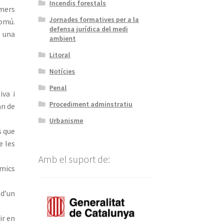
Incendis forestals
ímers
Jornades formatives per a la
comú.
defensa jurídica del medi
r una
ambient
Litoral
Notícies
Penal
iva i
Procediment adminstratiu
an de
Urbanisme
s que
e les
Amb el suport de:
ímics
 d’un
ir en