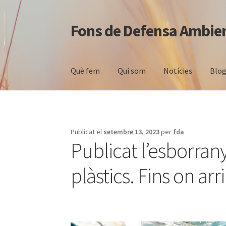
Fons de Defensa Ambie
Salta
Vés
a
al
navegació
contingut
Què fem
Qui som
Notícies
Blog
Publicat el
setembre 13, 2023
per
fda
Publicat l’esborran
plàstics. Fins on arr