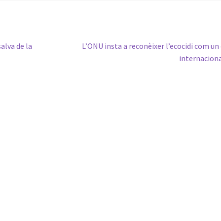
Pròxima
alva de la
L’ONU insta a reconèixer l’ecocidi com un
entrada:
internacion