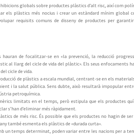
hibicions globals sobre productes plàstics d’alt risc, així com pol
inar els plàstics més nocius i crear un estàndard mínim global 
volupar requisits comuns de disseny de productes per garanti
s hauran de focalitzar-se en «la prevenció, la reducció progress
tic al llarg del cicle de vida del plàstic». Els seus enfocaments h
del cicle de vida.
producció de plàstics a escala mundial, centrant-se en els material
ent i la salut pública. Sens dubte, això resultarà impopular entr
dústria petroquímica.
èrics limitats en el temps, però estipula que els productes qu
eciclar s’han d’eliminar més ràpidament.
àstics de més risc. És possible que els productes no hagin de ser
orrany també esmenta els plàstics de «durada curta».
mb un temps determinat, poden variar entre les nacions per a ten