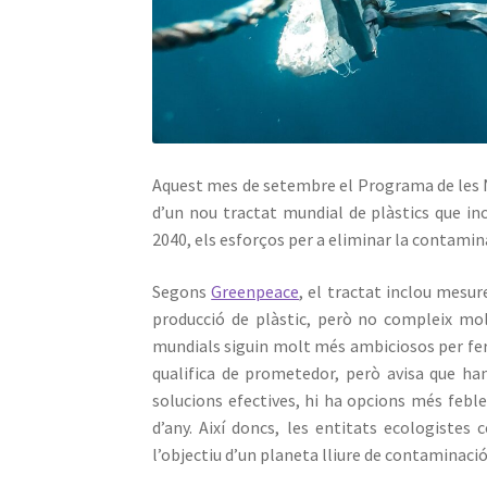
Aquest mes de setembre el Programa de les N
d’un nou tractat mundial de plàstics que in
2040, els esforços per a eliminar la contamin
Segons
Greenpeace
, el tractat inclou mesure
producció de plàstic, però no compleix mo
mundials siguin molt més ambiciosos per fer fr
qualifica de prometedor, però avisa que han
solucions efectives, hi ha opcions més febl
d’any. Així doncs, les entitats ecologiste
l’objectiu d’un planeta lliure de contaminació