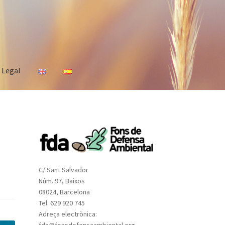
s Legal
C/ Sant Salvador
Núm. 97, Baixos
08024, Barcelona
Tel. 629 920 745
Adreça electrònica:
fda@fonsdefensaambiental.org