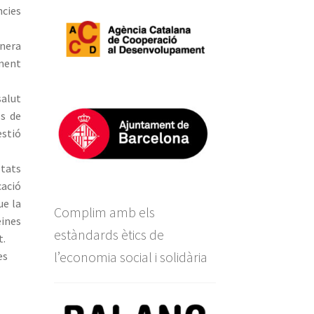
ncies
anera
rment
salut
ls de
estió
ltats
cació
ue la
Complim amb els
eines
estàndards ètics de
t.
l’economia social i solidària
es