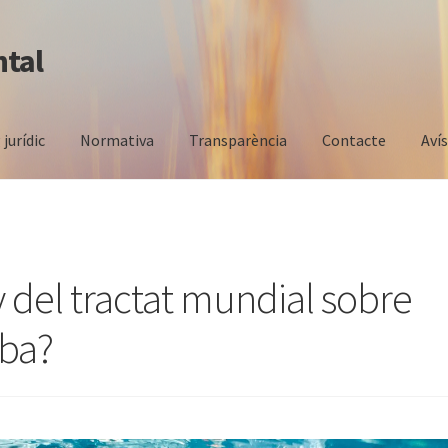
ntal
 jurídic
Normativa
Transparència
Contacte
Aví
y del tractat mundial sobre
iba?