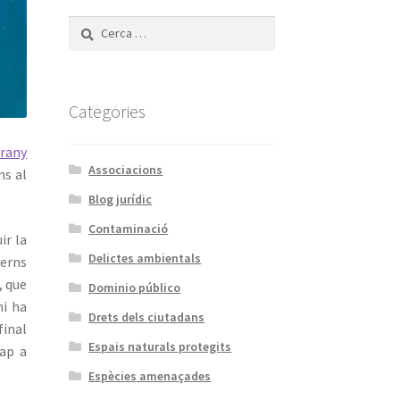
Cerca:
Categories
rany
Associacions
ns al
Blog jurídic
Contaminació
ir la
Delictes ambientals
verns
, que
Dominio público
hi ha
Drets dels ciutadans
final
Espais naturals protegits
cap a
Espècies amenaçades