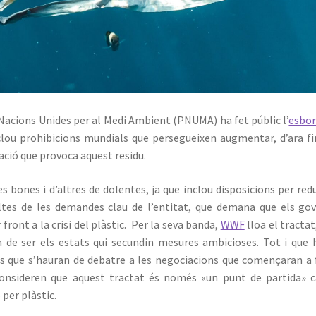
acions Unides per al Medi Ambient (PNUMA) ha fet públic l’
esbor
clou prohibicions mundials que persegueixen augmentar, d’ara fi
ació que provoca aquest residu.
s bones i d’altres de dolentes, ja que inclou disposicions per redu
ltes de les demandes clau de l’entitat, que demana que els go
ont a la crisi del plàstic. ⁣ Per la seva banda,
WWF
lloa el tractat
 de ser els estats qui secundin mesures ambicioses. Tot i que 
es que s’hauran de debatre a les negociacions que començaran a 
s consideren que aquest tractat és només «un punt de partida» 
 per plàstic.