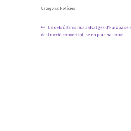
Categoria:
Notícies
Navegació
Entrada
Un dels últims rius salvatges d’Europa se s
anterior:
destrucció convertint-se en parc nacional
d'entrades