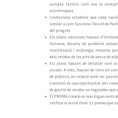
compte factors com ara la contamin
econòmiques.
L’esborrany estableix que cada nac
similar a com funciona l’Acord de Par
del progrés.
Els plans nacionals hauran d’incloure
humana, disseny de producte actual
reutilització i recàrrega, mesures per
dels residus de les arts de pesca de pl
Els plans hauran de detallar com la 
socials. A més, hauran de tenir en com
de plàstics, en relació amb les possi
transició és una oportunitat per crear
de gestió de residus no regulades que s
El PNUMA crearà un nou òrgan central p
ratifica la versió final. Es preveu que e