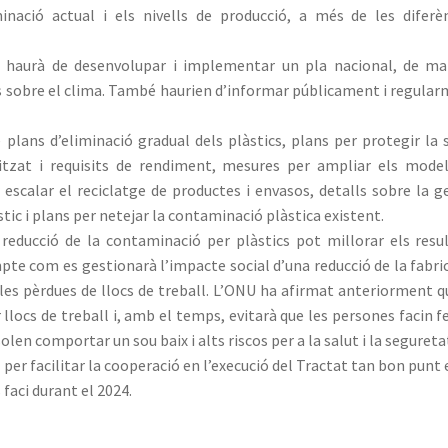
ació actual i els nivells de producció, a més de les diferè
ió haurà de desenvolupar i implementar un pla nacional, de m
ís sobre el clima. També haurien d’informar públicament i regula
 plans d’eliminació gradual dels plàstics, plans per protegir la 
itzat i requisits de rendiment, mesures per ampliar els mode
 escalar el reciclatge de productes i envasos, detalls sobre la g
àstic i plans per netejar la contaminació plàstica existent.
reducció de la contaminació per plàstics pot millorar els resu
pte com es gestionarà l’impacte social d’una reducció de la fabri
bles pèrdues de llocs de treball. L’ONU ha afirmat anteriorment q
 llocs de treball i, amb el temps, evitarà que les persones facin f
olen comportar un sou baix i alts riscos per a la salut i la segureta
er facilitar la cooperació en l’execució del Tractat tan bon punt 
s faci durant el 2024.