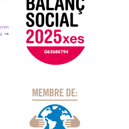
 crim
al