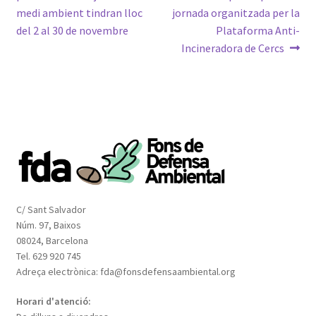
d'entrades
medi ambient tindran lloc
jornada organitzada per la
del 2 al 30 de novembre
Plataforma Anti-
Incineradora de Cercs
C/ Sant Salvador
Núm. 97, Baixos
08024, Barcelona
Tel. 629 920 745
Adreça electrònica: fda@fonsdefensaambiental.org
Horari d'atenció: