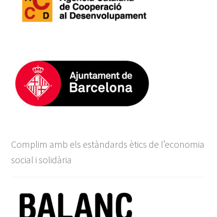
Complim amb els estàndards ètics de l’economia
social i solidària