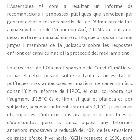
L’Assemblea té com a resultat un informe de
recomanacions i propostes públiques que serveixen per
generar debat a tots els nivells, des de l’Administració fins
a qualsevol actor de l’economia. Així, l’IIDMA va centrar el
debat en la recomanació número 146, que proposa «formar
jutges i membres de la judicatura sobre les respostes
enfront del canvi climàtic i la protecció del medi ambient».
La directora de l’Oficina Espanyola de Canvi Climàtic va
iniciar el debat posant sobre la taula la necessitat de
polítiques més ambicioses en matèria de canvi climàtic
donat l’últim informe de l’IPCC, el qual corrobora que
l’augment d’1,5 °C és el límit al qual el planeta es pot
subjectar, ja que actualment estem als 1,1 °C i ja es veuen
els impactes. L’informe constata que hi ha una finestra
d’oportunitat, però es tanca aquest any. Informes
anteriors imposaven la reducció del 40% de les emissions
de gasos efecte hivernacle (GEH) respecte a 1990, però