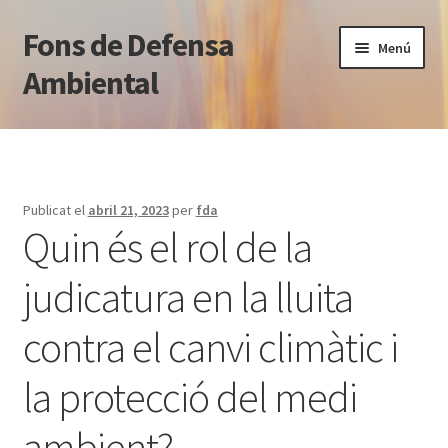
Fons de Defensa
Salta
Vés
Menú
a
al
Ambiental
navegació
contingut
Què fem
Qui som
Publicat el
abril 21, 2023
per
fda
Quin és el rol de la
Notícies
judicatura en la lluita
Blog jurídic
contra el canvi climàtic i
Normativa
la protecció del medi
Transparència
ambient?
Contacte