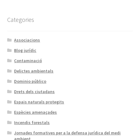
Categories
Associacions
Blog jurídic
Contaminació
Delictes ambientals
Dominio público
Drets dels ciutadans
Espais naturals protegits
Espècies amenaçades
Incendis forestals
Jornades formatives per a la defensa jurídica del medi
ambient