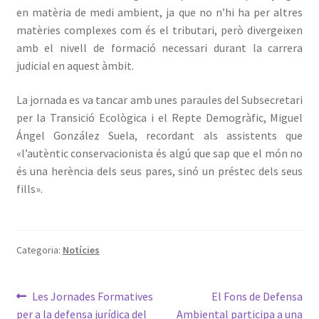
en matèria de medi ambient, ja que no n’hi ha per altres
matèries complexes com és el tributari, però divergeixen
amb el nivell de formació necessari durant la carrera
judicial en aquest àmbit.
La jornada es va tancar amb unes paraules del Subsecretari
per la Transició Ecològica i el Repte Demogràfic, Miguel
Ángel González Suela, recordant als assistents que
«l’autèntic conservacionista és algú que sap que el món no
és una herència dels seus pares, sinó un préstec dels seus
fills».
Categoria:
Notícies
Navegació
Entrada
Pròxima
Les Jornades Formatives
El Fons de Defensa
anterior:
entrada:
per a la defensa jurídica del
Ambiental participa a una