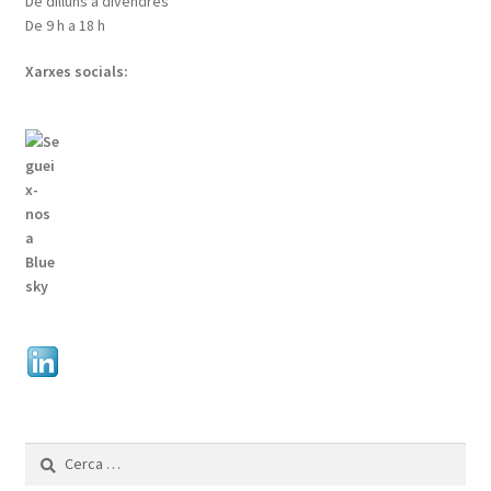
De dilluns a divendres
De 9 h a 18 h
Xarxes socials:
Cerca: