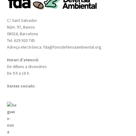
C/ Sant Salvador
Núm. 97, Baixos
08024, Barcelona
Tel. 629 920 745
Adreça electrònica: fda@fonsdefensaambiental.org
Horari d'atenció:
De dilluns a divendres
De 9 h a 18 h
Xarxes socials: