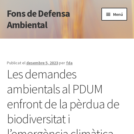
Fons de Defensa
Salta
Vés
Menú
a
al
Ambiental
navegació
contingut
Què fem
Qui som
Publicat el
desembre 5, 2023
per
fda
Les demandes
Notícies
ambientals al PDUM
Blog jurídic
enfront de la pèrdua de
Normativa
biodiversitat i
Transparència
l’emergència climàtica
Contacte