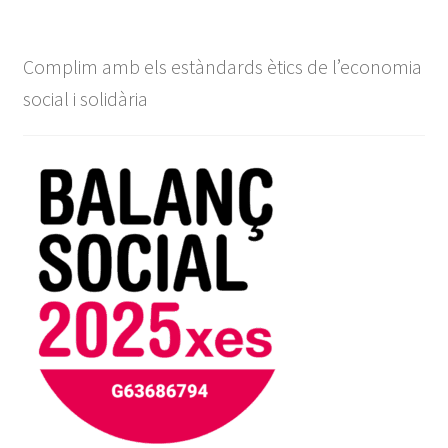
Complim amb els estàndards ètics de l’economia
social i solidària