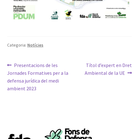
Categoria:
Notícies
Navegació
Entrada
Pròxima
Presentacions de les
Títol d’expert en Dret
anterior:
entrada:
Jornades Formatives per a la
Ambiental de la UE
d'entrades
defensa jurídica del medi
ambient 2023