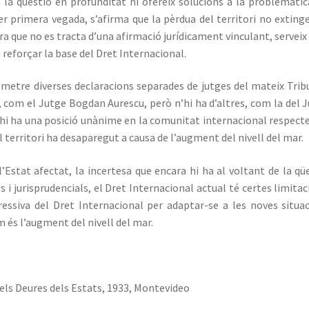
 la qüestió en profunditat ni ofereix solucions a la problemàtic
r primera vegada, s’afirma que la pèrdua del territori no extinge
a que no es tracta d’una afirmació jurídicament vinculant, servei
 reforçar la base del Dret Internacional.
etre diverses declaracions separades de jutges del mateix Trib
, com el Jutge Bogdan Aurescu, però n’hi ha d’altres, com la del 
 hi ha una posició unànime en la comunitat internacional respecte
l territori ha desaparegut a causa de l’augment del nivell del mar.
’Estat afectat, la incertesa que encara hi ha al voltant de la qü
 i jurisprudencials, el Dret Internacional actual té certes limitac
ressiva del Dret Internacional per adaptar-se a les noves situa
 és l’augment del nivell del mar.
els Deures dels Estats, 1933, Montevideo