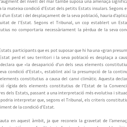
l’augment del nivell del mar també suposa una amenaça signific
r a la mateixa condició d’Estat dels petits Estats insulars. Segons e
i d’un Estat i del desplaçament de la seva població, hauria d’aplic
ïtat de l’Estat. Segons el Tribunal, un cop establert un Esta
tutius no comportaria necessàriament la pèrdua de la seva con
ls Estats participants que es pot suposar que hi ha una «gran presu
Estat perd el seu territori i la seva població es desplaça a cau
declara que «la desaparició d’un dels seus elements constituti
eva condició d’Estat», establint així la presumpció de la contin
 elements constitutius a causa del canvi climàtic. Aquesta decla
ió rígida dels elements constitutius de l’Estat de la Convenc
es dels Estats, passant a una interpretació més evolutiva i situa
podria interpretar que, segons el Tribunal, els criteris constituti
iment de la condició d’Estat.
cauta en aquest àmbit, ja que reconeix la gravetat de l’amena