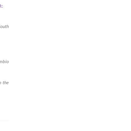
a-
South
ambio
n the