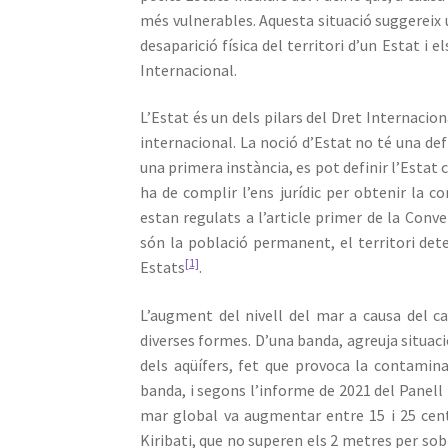
més vulnerables. Aquesta situació suggereix 
desaparició física del territori d’un Estat i 
Internacional.
L’Estat és un dels pilars del Dret Internacio
internacional. La noció d’Estat no té una def
una primera instància, es pot definir l’Estat 
ha de complir l’ens jurídic per obtenir la co
estan regulats a l’article primer de la Conve
són la població permanent, el territori dete
[1]
Estats
.
L’augment del nivell del mar a causa del ca
diverses formes. D’una banda, agreuja situaci
dels aqüífers, fet que provoca la contaminac
banda, i segons l’informe de 2021 del Panell 
mar global va augmentar entre 15 i 25 cen
Kiribati, que no superen els 2 metres per sobr