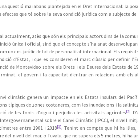
una qüestió mai abans plantejada en el Dret Internacional: la pos
els efectes que té sobre la seva condició jurídica com a subjecte de
nal actualment, atès que són els principals actors dins de la comu
inició única i oficial, sinó que el concepte s’ha anat desenvolupan
com un ens jurídic dotat de personalitat internacional. Els requisit
ndició d’Estat, i que es consideren el marc clàssic per definir l’E
nció de Montevideo sobre els Drets i els Deures dels Estats de 19
rminat, el govern i la capacitat d’entrar en relacions amb els a
nvi climàtic genera un impacte en els Estats insulars del Pacíf
ons típiques de zones costaneres, com les inundacions i la salinit
[2]
ió de les fonts d’aigua i perjudica les activitats agrícoles
. D’
Intergovernamental sobre el Canvi Climàtic (IPCC), el nivell mitj
[3]
tímetres entre 1901 i 2018
. Tenint en compte que hi ha illes
e del nivell del mar, o Tuvalu, que no supera els 5 metres, hi ha un