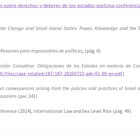
n-sobre-derechos-y-deberes-de-los-estados-septima-conferenci
]
ate Change and Small Island States: Power, Knowledge and the 
 Resumen para responsables de políticas
, (pàg. 6)
inión Consultiva: Obligaciones de los Estados en materia de C
ault/files/case-related/187/187-20250723-adv-01-00-en.pdf
]
al consequences arising from the policies and practices of Israel i
Jerusalem
(par. 241)
erence (2024), International Law and Sea Level Rise (pàg. 49)