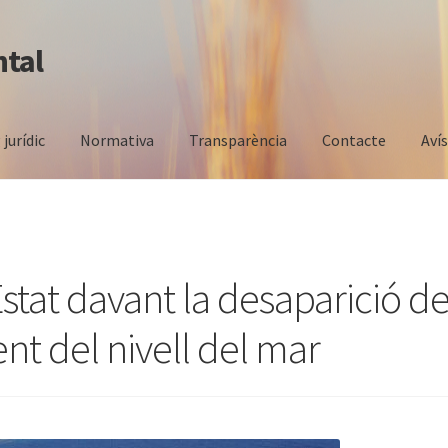
ntal
 jurídic
Normativa
Transparència
Contacte
Aví
Estat davant la desaparició de
ent del nivell del mar