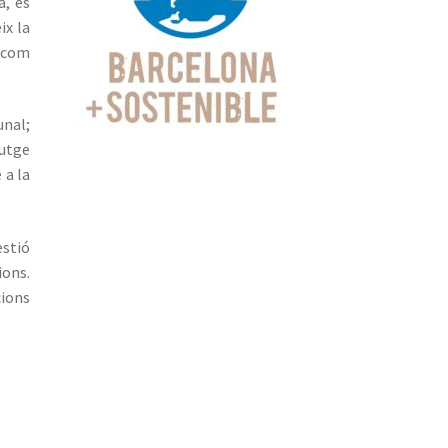
a, es
ix la
x com
unal;
Jutge
 a la
estió
ions.
cions