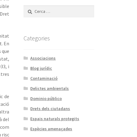
sible
Cerca:
 Dret
nitat
Categories
t. En
s que
Associacions
stat,
33, i
Blog jurídic
ltres
Contaminació
Delictes ambientals
ic de
Dominio público
zació
Drets dels ciutadans
altra
Espais naturals protegits
à del
, com
Espècies amenaçades
 risc