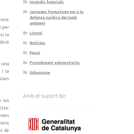
Incendis forestals
Jornades formatives per a la
defensa jurídica del medi
ement
ambient
l per
Litoral
si la
dició
Notícies
Penal
Procediment adminstratiu
a una
 i la
Urbanisme
ulars
Amb el suport de:
e les
ctes:
eixen
nions
el de