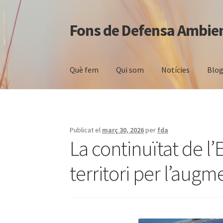
Fons de Defensa Ambie
Salta
Vés
a
al
navegació
contingut
Què fem
Qui som
Notícies
Blog
Publicat el
març 30, 2026
per
fda
La continuïtat de l’
territori per l’augm