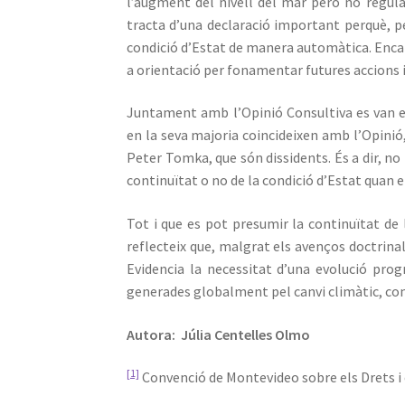
l’augment del nivell del mar però no regula
tracta d’una declaració important perquè, pe
condició d’Estat de manera automàtica. Encar
a orientació per fonamentar futures accions i
Juntament amb l’Opinió Consultiva es van em
en la seva majoria coincideixen amb l’Opinió
Peter Tomka, que són dissidents. És a dir, no
continuïtat o no de la condició d’Estat quan e
Tot i que es pot presumir la continuïtat de l
reflecteix que, malgrat els avenços doctrinals
Evidencia la necessitat d’una evolució prog
generades globalment pel canvi climàtic, com
Autora: Júlia Centelles Olmo
[1]
Convenció de Montevideo sobre els Drets i 