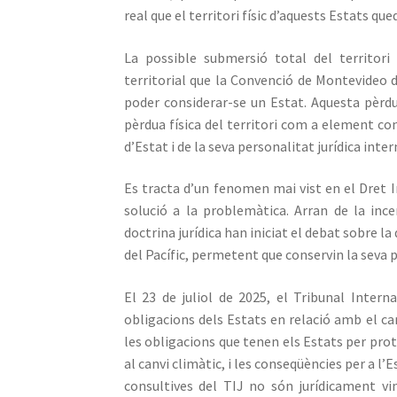
real que el territori físic d’aquests Estats 
La possible submersió total del territori 
territorial que la Convenció de Montevideo d
poder considerar-se un Estat. Aquesta pèrdua
pèrdua física del territori com a element co
d’Estat i de la seva personalitat jurídica inte
Es tracta d’un fenomen mai vist en el Dret In
solució a la problemàtica. Arran de la ince
doctrina jurídica han iniciat el debat sobre la
del Pacífic, permetent que conservin la seva p
El 23 de juliol de 2025, el Tribunal Intern
obligacions dels Estats en relació amb el ca
les obligacions que tenen els Estats per pro
al canvi climàtic, i les conseqüències per a l
consultives del TIJ no són jurídicament vi