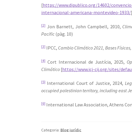
[
https://www.dipublico.org/14602/convencio
internacional-americana-montevideo-1933/
[2]
Jon Barnett, John Campbell, 2010,
Clim
Pacific
(pàg. 10)
[3]
IPCC,
Cambio Climático 2021, Bases Físicas,
[4]
Cort Internacional de Justícia, 2025,
Op
Climático
[
https://www.icj-cij.org/sites/def
[5]
International Court of Justice, 2024,
Leg
occupied palestinian territory, including east 
[6]
International Law Association, Athens Conf
Categoria:
Blog jurídic