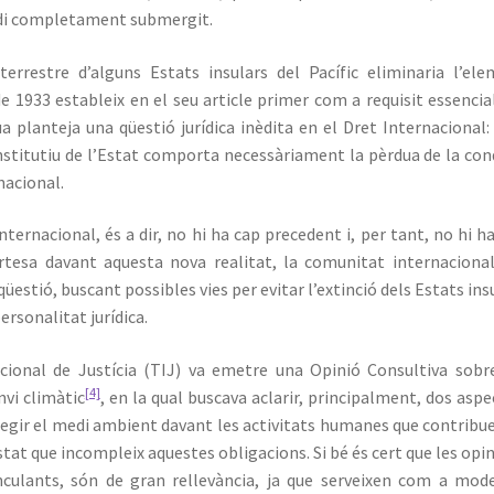
quedi completament submergit.
terrestre d’alguns Estats insulars del Pacífic eliminaria l’el
e 1933 estableix en el seu article primer com a requisit essencia
 planteja una qüestió jurídica inèdita en el Dret Internacional: 
nstitutiu de l’Estat comporta necessàriament la pèrdua de la con
rnacional.
ternacional, és a dir, no hi ha cap precedent i, per tant, no hi h
rtesa davant aquesta nova realitat, la comunitat internacional
 qüestió, buscant possibles vies per evitar l’extinció dels Estats ins
ersonalitat jurídica.
acional de Justícia (TIJ) va emetre una Opinió Consultiva sobr
[4]
nvi climàtic
, en la qual buscava aclarir, principalment, dos aspe
tegir el medi ambient davant les activitats humanes que contribu
’Estat que incompleix aquestes obligacions. Si bé és cert que les opi
nculants, són de gran rellevància, ja que serveixen com a mod