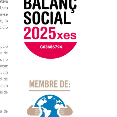
ativa
l seu
ar-se
t, la
dició
mpció
sa de
us no
uïtat
ració
ió de
da en
us de
ça de