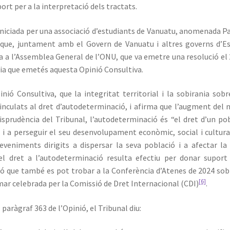
ort per a la interpretació dels tractats.
iniciada per una associació d’estudiants de Vanuatu, anomenada Pa
 que, juntament amb el Govern de Vanuatu i altres governs d’E
ta a l’Assemblea General de l’ONU, que va emetre una resolució el
ia que emetés aquesta Opinió Consultiva.
nió Consultiva, que la integritat territorial i la sobirania sobr
inculats al dret d’autodeterminació, i afirma que l’augment del n
isprudència del Tribunal, l’autodeterminació és “el dret d’un po
 i a perseguir el seu desenvolupament econòmic, social i cultura
veniments dirigits a dispersar la seva població i a afectar la
el dret a l’autodeterminació resulta efectiu per donar suport
ió que també es pot trobar a la Conferència d’Atenes de 2024 sob
[6]
 mar celebrada per la Comissió de Dret Internacional (CDI)
.
 paràgraf 363 de l’Opinió, el Tribunal diu: