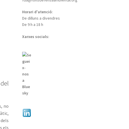
Horari d'atenció:
De dilluns a divendres
De 9 h a 18 h
Xarxes socials:
 del
s, no
àtic,
 dels
s els