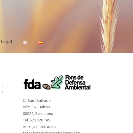
s Legal
l
C/ Sant Salvador
Núm. 97, Baixos
08024, Barcelona
Tel. 629 920 745
Adreça electrònica:
fda@fonsdefensaambiental.org