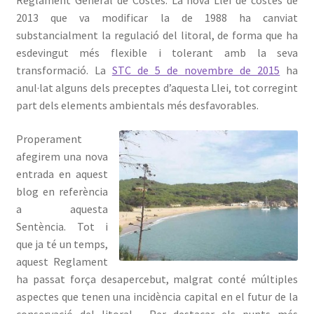
Reglament General de Costes. La nova Llei de costes de
2013 que va modificar la de 1988 ha canviat
substancialment la regulació del litoral, de forma que ha
Avís Legal
esdevingut més flexible i tolerant amb la seva
transformació. La
STC de 5 de novembre de 2015
ha
anul·lat alguns dels preceptes d’aquesta Llei, tot corregint
part dels elements ambientals més desfavorables.
Properament
afegirem una nova
entrada en aquest
blog en referència
a aquesta
Sentència. Tot i
que ja té un temps,
aquest Reglament
ha passat força desapercebut, malgrat conté múltiples
aspectes que tenen una incidència capital en el futur de la
conservació del litoral. Per destacar els punts més