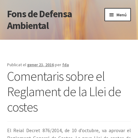
Fons de Defensa
Salta
Vés
Menú
a
al
Ambiental
navegació
contingut
Què fem
Qui som
Publicat el
gener 21, 2016
per
fda
Comentaris sobre el
Notícies
Reglament de la Llei de
Blog jurídic
costes
Normativa
Transparència
El Reial Decret 876/2014, de 10 d’octubre, va aprovar el
Contacte