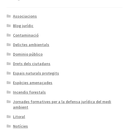
Associacions
Blog jurídic
Contaminació
Delictes ambientals
Dominio público
Drets dels ciutadans
Espais naturals protegits
Espècies amenaçades
Incendis forestals
Jornades formatives per a la defensa jurídica del medi
ambient
Litoral
Notícies