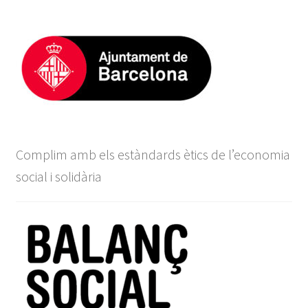
Complim amb els estàndards ètics de l’economia
social i solidària