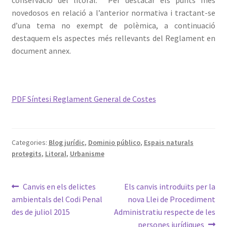
novedosos en relació a l’anterior normativa i tractant-se
d’una tema no exempt de polèmica, a continuació
destaquem els aspectes més rellevants del Reglament en
document annex.
PDF Síntesi Reglament General de Costes
Categories:
Blog jurídic
,
Dominio público
,
Espais naturals
protegits
,
Litoral
,
Urbanisme
Navegació
Entrada
Pròxima
Canvis en els delictes
Els canvis introduïts per la
anterior:
entrada:
ambientals del Codi Penal
nova Llei de Procediment
d'entrades
des de juliol 2015
Administratiu respecte de les
persones jurídiques