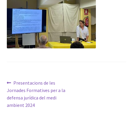
Avís Legal
Navegació
Entrada
Presentacions de les
anterior:
Jornades Formatives per a la
d'entrades
defensa jurídica del medi
ambient 2024