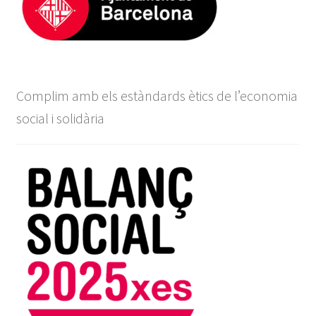
Complim amb els estàndards ètics de l’economia
social i solidària