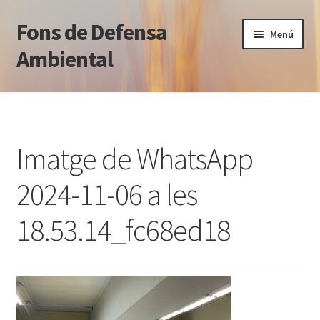
Fons de Defensa
Salta
Vés
Menú
a
al
Ambiental
navegació
contingut
Què fem
Qui som
Imatge de WhatsApp
Notícies
2024-11-06 a les
Blog jurídic
18.53.14_fc68ed18
Normativa
Transparència
Contacte