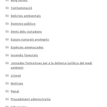
Contaminació
Delictes ambientals
Dominio público
Drets dels ciutadans
Espais naturals protegits
Espècies amenaçades
Incendis forestals
Jornades formatives per a la defensa jurídica del medi
ambient
Litoral
Notícies
Penal
Procediment adminstratiu
Urbanisme